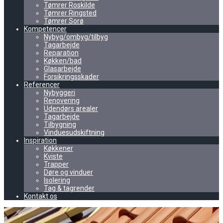
Tømrer Roskilde
Tømrer Ringsted
Tømrer Sorø
Kompetencer
Nybyg/ombyg/tilbyg
Tagarbejde
Reparation
Køkken/bad
Glasarbejde
Forsikringsskader
Referencer
Nybyggeri
Renovering
Udendørs arealer
Tagarbejde
Tilbygning
Vinduesudskiftning
Inspiration
Køkkener
Kviste
Trapper
Døre og vinduer
Isolering
Tag & tagrender
Kontakt os