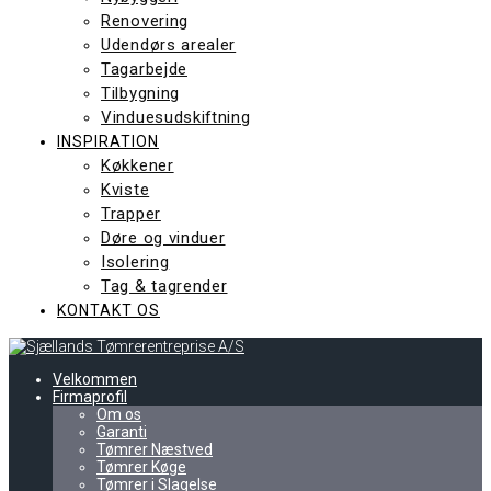
Renovering
Udendørs arealer
Tagarbejde
Tilbygning
Vinduesudskiftning
INSPIRATION
Køkkener
Kviste
Trapper
Døre og vinduer
Isolering
Tag & tagrender
KONTAKT OS
Velkommen
Firmaprofil
Om os
Garanti
Tømrer Næstved
Tømrer Køge
Tømrer i Slagelse