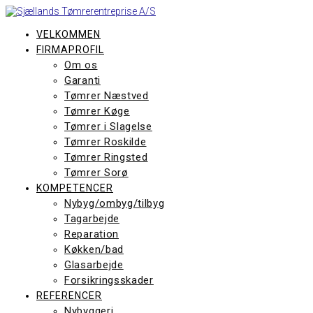
Skip
to
content
VELKOMMEN
FIRMAPROFIL
Om os
Garanti
Tømrer Næstved
Tømrer Køge
Tømrer i Slagelse
Tømrer Roskilde
Tømrer Ringsted
Tømrer Sorø
KOMPETENCER
Nybyg/ombyg/tilbyg
Tagarbejde
Reparation
Køkken/bad
Glasarbejde
Forsikringsskader
REFERENCER
Nybyggeri