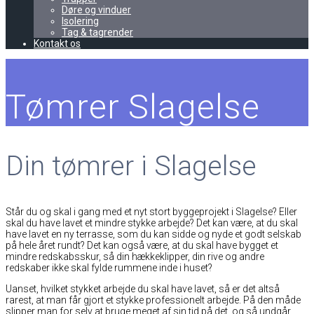
Døre og vinduer
Isolering
Tag & tagrender
Kontakt os
Tømrer Slagelse
Din tømrer i Slagelse
Står du og skal i gang med et nyt stort byggeprojekt i Slagelse? Eller
skal du have lavet et mindre stykke arbejde? Det kan være, at du skal
have lavet en ny terrasse, som du kan sidde og nyde et godt selskab
på hele året rundt? Det kan også være, at du skal have bygget et
mindre redskabsskur, så din hækkeklipper, din rive og andre
redskaber ikke skal fylde rummene inde i huset?
Uanset, hvilket stykket arbejde du skal have lavet, så er det altså
rarest, at man får gjort et stykke professionelt arbejde. På den måde
slipper man for selv at bruge meget af sin tid på det, og så undgår