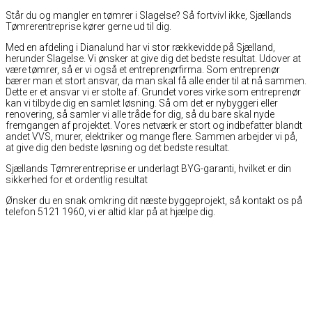
Står du og mangler en tømrer i Slagelse? Så fortvivl ikke, Sjællands
Tømrerentreprise kører gerne ud til dig.
Med en afdeling i Dianalund har vi stor rækkevidde på Sjælland,
herunder Slagelse. Vi ønsker at give dig det bedste resultat. Udover at
være tømrer, så er vi også et entreprenørfirma. Som entreprenør
bærer man et stort ansvar, da man skal få alle ender til at nå sammen.
Dette er et ansvar vi er stolte af. Grundet vores virke som entreprenør
kan vi tilbyde dig en samlet løsning. Så om det er nybyggeri eller
renovering, så samler vi alle tråde for dig, så du bare skal nyde
fremgangen af projektet. Vores netværk er stort og indbefatter blandt
andet VVS, murer, elektriker og mange flere. Sammen arbejder vi på,
at give dig den bedste løsning og det bedste resultat.
Sjællands Tømrerentreprise er underlagt BYG-garanti, hvilket er din
sikkerhed for et ordentlig resultat
Ønsker du en snak omkring dit næste byggeprojekt, så kontakt os på
telefon 5121 1960, vi er altid klar på at hjælpe dig.