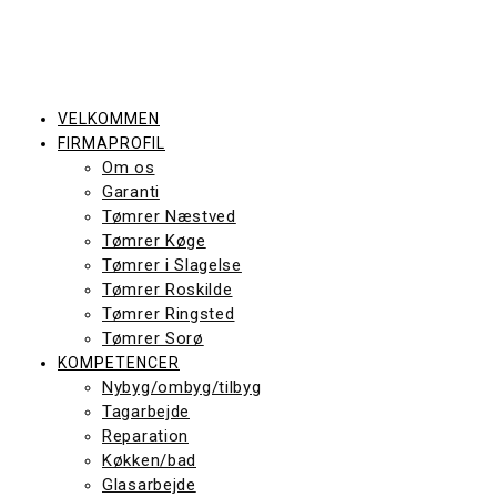
Skip
to
content
VELKOMMEN
FIRMAPROFIL
Om os
Garanti
Tømrer Næstved
Tømrer Køge
Tømrer i Slagelse
Tømrer Roskilde
Tømrer Ringsted
Tømrer Sorø
KOMPETENCER
Nybyg/ombyg/tilbyg
Tagarbejde
Reparation
Køkken/bad
Glasarbejde