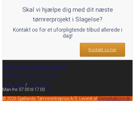
Skal vi hjælpe dig med dit næste
tømrerprojekt i Slagelse?
Kontakt os for et uforpligtende tilbud allerede i
dag!
Kontakt os her
Kildemosevej 14 - 4293 Dianalund.
info@sj-toemrerentreprise.dk
51 21 19 60
/
51 21 19 70
Man-fre: 07.00 til 17.00
© 2026 Sjællands Tømrerentreprise A/S. Leveret af
DigitalAalborg.dk
.