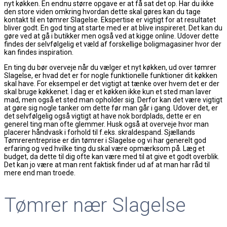
nyt køkken. En endnu større opgave er at få sat det op. Har du ikke
den store viden omkring hvordan dette skal gøres kan du tage
kontakt til en tømrer Slagelse. Ekspertise er vigtigt for at resultatet
bliver godt. En god ting at starte med er at blive inspireret. Det kan du
gøre ved at gå i butikker men også ved at kigge online. Udover dette
findes der selvfølgelig et væld af forskellige boligmagasiner hvor der
kan findes inspiration.
En ting du bør overveje når du vælger et nyt køkken, ud over tømrer
Slagelse, er hvad det er for nogle funktionelle funktioner dit køkken
skal have. For eksempel er det vigtigt at tænke over hvem det er der
skal bruge køkkenet. I dag er et køkken ikke kun et sted man laver
mad, men også et sted man opholder sig. Derfor kan det være vigtigt
at gøre sig nogle tanker om dette før man går i gang. Udover det, er
det selvfølgelig også vigtigt at have nok bordplads, dette er en
generel ting man ofte glemmer. Husk også at overveje hvor man
placerer håndvask i forhold til f.eks. skraldespand. Sjællands
Tømrerentreprise er din tømrer i Slagelse og vi har generelt god
erfaring og ved hvilke ting du skal være opmærksom på. Læg et
budget, da dette til dig ofte kan være med til at give et godt overblik.
Det kan jo være at man rent faktisk finder ud af at man har råd til
mere end man troede.
Tømrer nær Slagelse