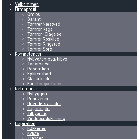
Velkommen
Firmaprofil
Om os
Garanti
Tømrer Næstved
Tømrer Køge
Tømrer i Slagelse
Tømrer Roskilde
Tømrer Ringsted
Tømrer Sorø
Kompetencer
Nybyg/ombyg/tilbyg
Tagarbejde
Reparation
Køkken/bad
Glasarbejde
Forsikringsskader
Referencer
Nybyggeri
Renovering
Udendørs arealer
Tagarbejde
Tilbygning
Vinduesudskiftning
Inspiration
Køkkener
Kviste
Trapper