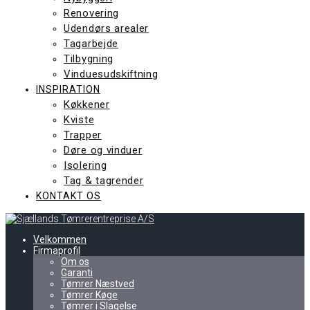
Renovering
Udendørs arealer
Tagarbejde
Tilbygning
Vinduesudskiftning
INSPIRATION
Køkkener
Kviste
Trapper
Døre og vinduer
Isolering
Tag & tagrender
KONTAKT OS
Velkommen
Firmaprofil
Om os
Garanti
Tømrer Næstved
Tømrer Køge
Tømrer i Slagelse