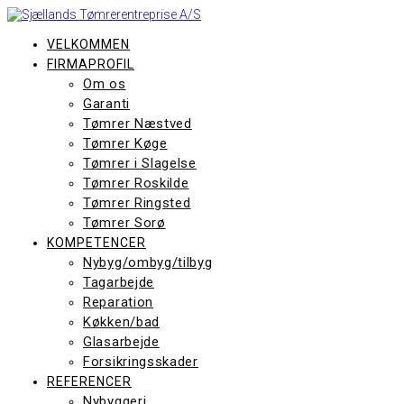
Skip
to
content
VELKOMMEN
FIRMAPROFIL
Om os
Garanti
Tømrer Næstved
Tømrer Køge
Tømrer i Slagelse
Tømrer Roskilde
Tømrer Ringsted
Tømrer Sorø
KOMPETENCER
Nybyg/ombyg/tilbyg
Tagarbejde
Reparation
Køkken/bad
Glasarbejde
Forsikringsskader
REFERENCER
Nybyggeri