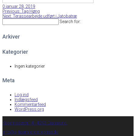
0
januar 28, 2019
Previous
Indlægsnavigation
Previous:
Tag Høng
Next
post:
Next:
Terassearbejde udført i Jatobatræ
post:
Search for:
Arkiver
Kategorier
Ingen kategorier
Meta
Log ind
Indlægsfeed
Kommentarfeed
WordPress.org
Kildemosevej 14 - 4293 Dianalund.
info@sj-toemrerentreprise.dk