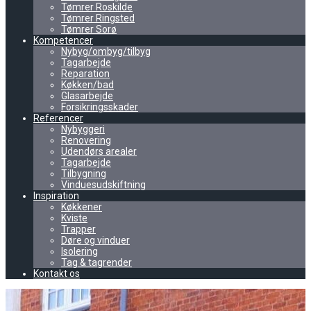
Tømrer Roskilde
Tømrer Ringsted
Tømrer Sorø
Kompetencer
Nybyg/ombyg/tilbyg
Tagarbejde
Reparation
Køkken/bad
Glasarbejde
Forsikringsskader
Referencer
Nybyggeri
Renovering
Udendørs arealer
Tagarbejde
Tilbygning
Vinduesudskiftning
Inspiration
Køkkener
Kviste
Trapper
Døre og vinduer
Isolering
Tag & tagrender
Kontakt os